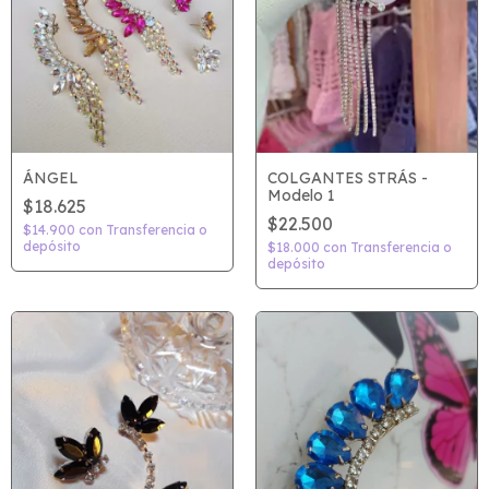
ÁNGEL
COLGANTES STRÁS -
Modelo 1
$18.625
$22.500
$14.900
con
Transferencia o
depósito
$18.000
con
Transferencia o
depósito