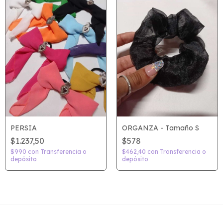
PERSIA
ORGANZA - Tamaño S
$1.237,50
$578
$990
con
Transferencia o
$462,40
con
Transferencia o
depósito
depósito