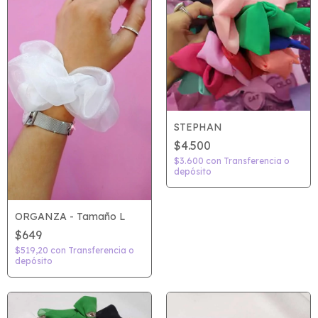
STEPHAN
$4.500
$3.600
con
Transferencia o
depósito
ORGANZA - Tamaño L
$649
$519,20
con
Transferencia o
depósito