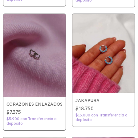
depósito
JAKAPURA
CORAZONES ENLAZADOS
$18.750
$7.375
$15.000
con
Transferencia o
$5.900
con
Transferencia o
depósito
depósito