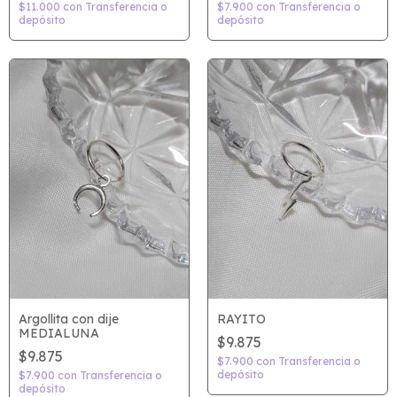
$7.900
con
Transferencia o
$11.000
con
Transferencia o
depósito
depósito
Argollita con dije
RAYITO
MEDIALUNA
$9.875
$9.875
$7.900
con
Transferencia o
depósito
$7.900
con
Transferencia o
depósito