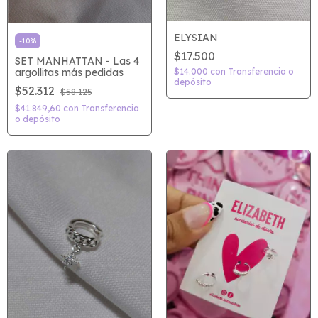
ELYSIAN
-
10
%
$17.500
SET MANHATTAN - Las 4
argollitas más pedidas
$14.000
con
Transferencia o
depósito
$52.312
$58.125
$41.849,60
con
Transferencia
o depósito