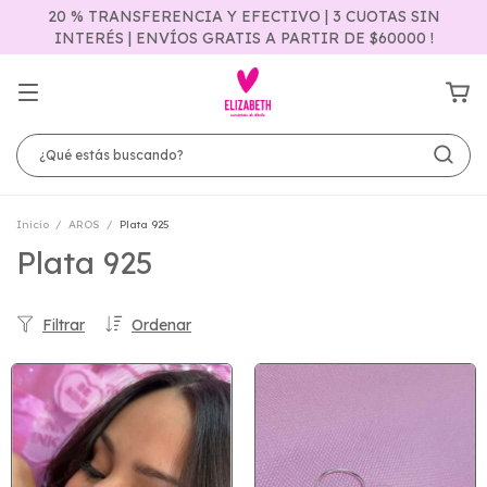
20 % TRANSFERENCIA Y EFECTIVO | 3 CUOTAS SIN
INTERÉS | ENVÍOS GRATIS A PARTIR DE $60000 !
Inicio
/
AROS
/
Plata 925
Plata 925
Filtrar
Ordenar