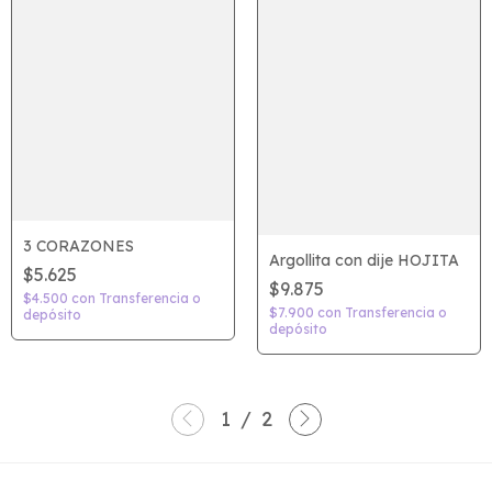
3 CORAZONES
Argollita con dije HOJITA
$5.625
$9.875
$4.500
con
Transferencia o
$7.900
con
Transferencia o
depósito
depósito
1
/
2