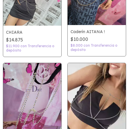
Caderín AITANA !
CHIARA
$10.000
$14.875
$8.000
con
Transferencia o
$11.900
con
Transferencia o
depósito
depósito