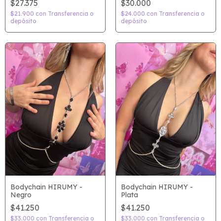
$27.375
$30.000
$21.900
con
Transferencia o
$24.000
con
Transferencia o
depósito
depósito
Bodychain HIRUMY -
Bodychain HIRUMY -
Negro
Plata
$41.250
$41.250
$33.000
con
Transferencia o
$33.000
con
Transferencia o