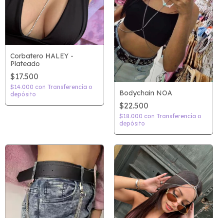
Corbatero HALEY -
Plateado
$17.500
$14.000
con
Transferencia o
Bodychain NOA
depósito
$22.500
$18.000
con
Transferencia o
depósito