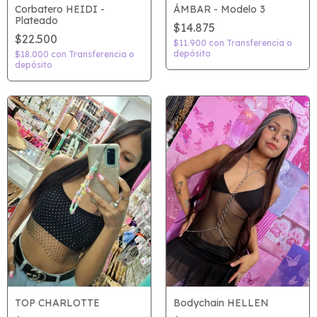
Corbatero HEIDI -
ÁMBAR - Modelo 3
Plateado
$14.875
$22.500
$11.900
con
Transferencia o
depósito
$18.000
con
Transferencia o
depósito
TOP CHARLOTTE
Bodychain HELLEN