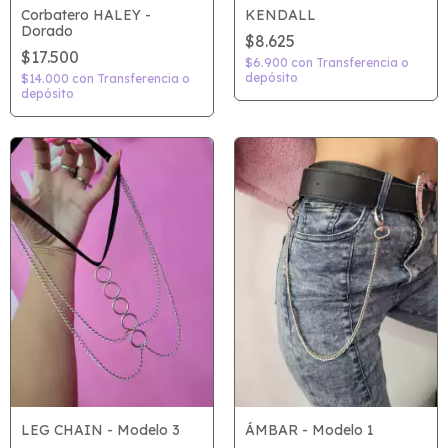
Corbatero HALEY -
KENDALL
Dorado
$8.625
$17.500
$6.900
con
Transferencia o
depósito
$14.000
con
Transferencia o
depósito
LEG CHAIN - Modelo 3
ÁMBAR - Modelo 1