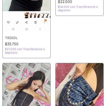
$22.500
$18.000
con
Transferencia o
depósito
TRISOL
$33.750
$27.000
con
Transferencia o
depósito