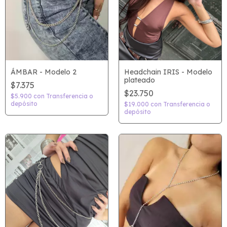
ÁMBAR - Modelo 2
Headchain IRIS - Modelo
plateado
$7.375
$23.750
$5.900
con
Transferencia o
depósito
$19.000
con
Transferencia o
depósito