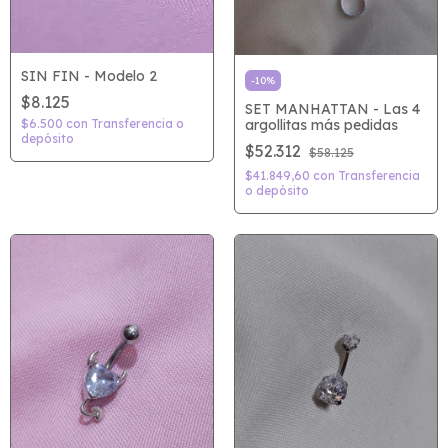
SIN FIN - Modelo 2
-
10
%
$8.125
SET MANHATTAN - Las 4
argollitas más pedidas
$6.500
con
Transferencia o
depósito
$52.312
$58.125
$41.849,60
con
Transferencia
o depósito