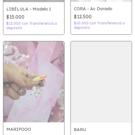
CORA - Ac Dorado
LIBÉLULA - Modelo 1
$12.500
$15.000
$10.000
con
Transferencia o
$12.000
con
Transferencia o
depósito
depósito
MARIPOOO
BARU