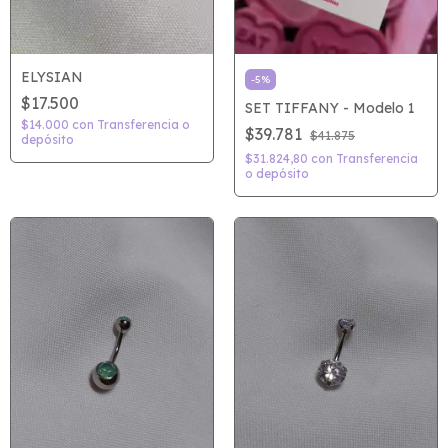
ELYSIAN
-
5
%
$17.500
SET TIFFANY - Modelo 1
$14.000
con
Transferencia o
$39.781
$41.875
depósito
$31.824,80
con
Transferencia
o depósito