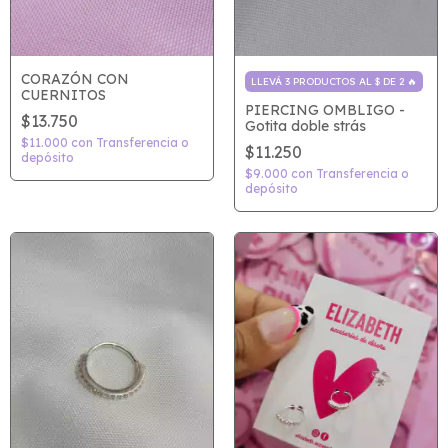
CORAZÓN CON
LLEVÁ 3 PRODUCTOS AL $ DE 2 🔥
CUERNITOS
PIERCING OMBLIGO -
$13.750
Gotita doble strás
$11.000
con
Transferencia o
$11.250
depósito
$9.000
con
Transferencia o
depósito