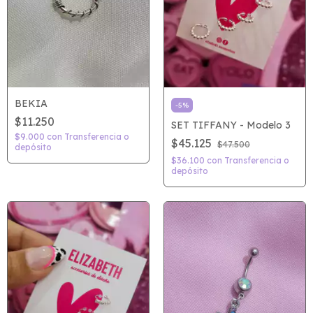
BEKIA
-
5
%
$11.250
SET TIFFANY - Modelo 3
$9.000
con
Transferencia o
$45.125
$47.500
depósito
$36.100
con
Transferencia o
depósito