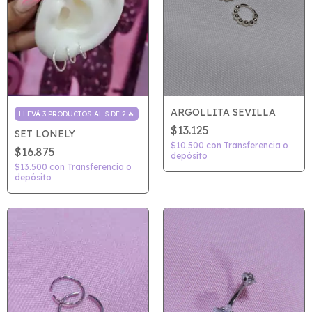
ARGOLLITA SEVILLA
LLEVÁ 3 PRODUCTOS AL $ DE 2 🔥
$13.125
SET LONELY
$10.500
con
Transferencia o
$16.875
depósito
$13.500
con
Transferencia o
depósito