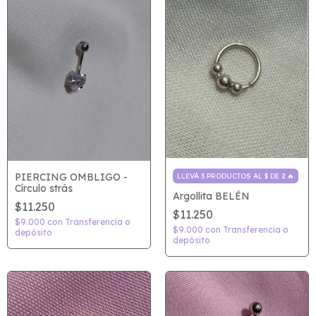
PIERCING OMBLIGO -
LLEVÁ 3 PRODUCTOS AL $ DE 2 🔥
Círculo strás
Argollita BELÉN
$11.250
$11.250
$9.000
con
Transferencia o
$9.000
con
Transferencia o
depósito
depósito