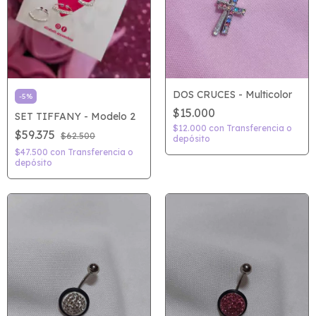
DOS CRUCES - Multicolor
-
5
%
$15.000
SET TIFFANY - Modelo 2
$12.000
con
Transferencia o
$59.375
$62.500
depósito
$47.500
con
Transferencia o
depósito