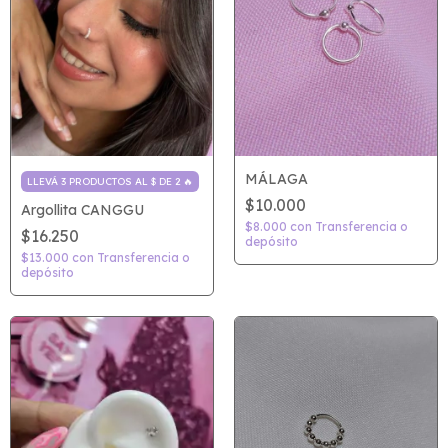
MÁLAGA
LLEVÁ 3 PRODUCTOS AL $ DE 2 🔥
$10.000
Argollita CANGGU
$8.000
con
Transferencia o
$16.250
depósito
$13.000
con
Transferencia o
depósito