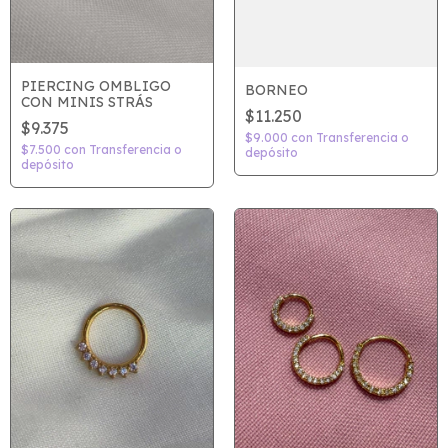
PIERCING OMBLIGO
BORNEO
CON MINIS STRÁS
$11.250
$9.375
$9.000
con
Transferencia o
$7.500
con
Transferencia o
depósito
depósito