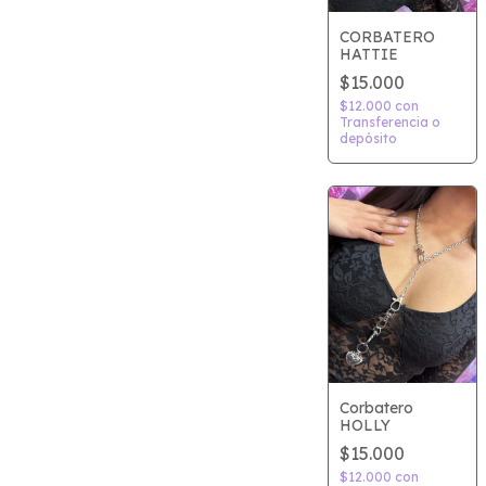
CORBATERO
HATTIE
$15.000
$12.000
con
Transferencia o
depósito
Corbatero
HOLLY
$15.000
$12.000
con