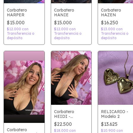
Corbatero
Corbatero
Corbatero
HARPER
HAZEN
HANIE
$15.000
$16.250
$15.000
$12.000
con
$13.000
con
$12.000
con
Transferencia o
Transferencia o
Transferencia o
depósito
depósito
depósito
RELICARIO -
Corbatero
Modelo 2
HEIDI -
Plateado
$13.625
$22.500
Corbatero
$10.900
con
$18.000
con