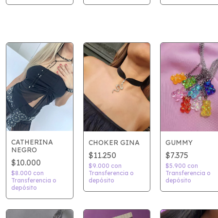
CATHERINA
CHOKER GINA
GUMMY
NEGRO
$11.250
$7.375
$10.000
$9.000
con
$5.900
con
Transferencia o
$8.000
con
Transferencia o
depósito
Transferencia o
depósito
depósito