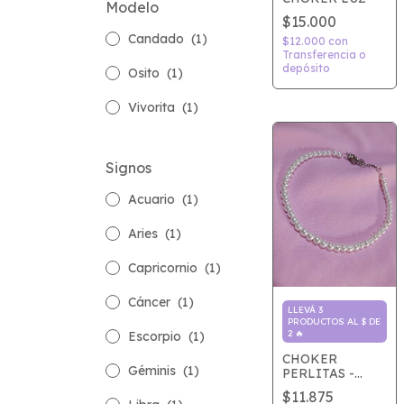
Modelo
$15.000
Candado
(1)
$12.000
con
Transferencia o
depósito
Osito
(1)
Vivorita
(1)
Signos
Acuario
(1)
Aries
(1)
Capricornio
(1)
Cáncer
(1)
LLEVÁ 3
PRODUCTOS AL $ DE
2 🔥
Escorpio
(1)
CHOKER
Géminis
(1)
PERLITAS -
Modelo 1
$11.875