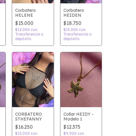
Corbatero
Corbatero
HEIDEN
HELENE
$18.750
$15.000
$15.000
con
$12.000
con
Transferencia o
Transferencia o
depósito
depósito
CORBATERO
Collar HEIDY -
STHEFANNY
Modelo 1
$16.250
$12.375
$13.000
con
$9.900
con