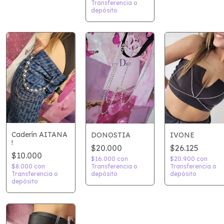
Transferencia o
depósito
Caderín AITANA
DONOSTIA
IVONE
!
$20.000
$26.125
$10.000
$16.000
con
$20.900
con
Transferencia o
$8.000
con
Transferencia o
depósito
Transferencia o
depósito
depósito