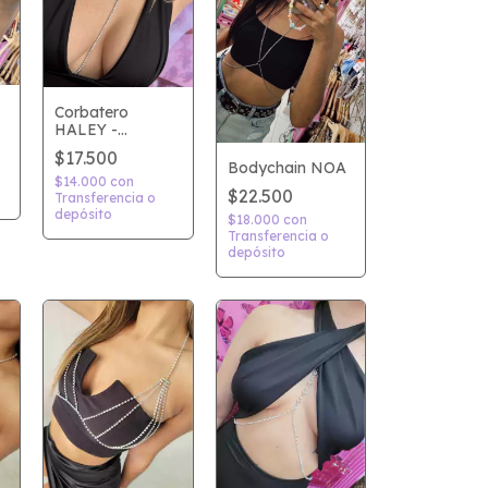
Corbatero
HALEY -
Plateado
$17.500
Bodychain NOA
$14.000
con
$22.500
Transferencia o
depósito
$18.000
con
Transferencia o
depósito