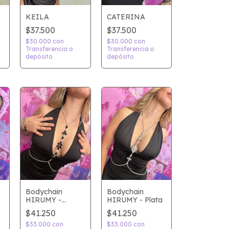
KEILA
CATERINA
$37.500
$37.500
$30.000
con
$30.000
con
Transferencia o
Transferencia o
depósito
depósito
Bodychain
Bodychain
HIRUMY -
HIRUMY - Plata
Negro
$41.250
$41.250
$33.000
con
$33.000
con