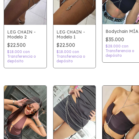
Bodychain MÍA
LEG CHAIN -
LEG CHAIN -
Modelo 2
Modelo 1
$35.000
$22.500
$22.500
$28.000
con
Transferencia o
$18.000
con
$18.000
con
depósito
Transferencia o
Transferencia o
depósito
depósito