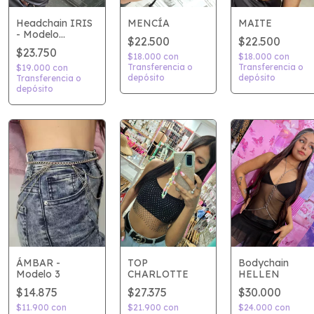
Headchain IRIS
MENCÍA
MAITE
- Modelo
$22.500
$22.500
plateado
$23.750
$18.000
con
$18.000
con
Transferencia o
Transferencia o
$19.000
con
depósito
depósito
Transferencia o
depósito
TOP
ÁMBAR -
Bodychain
CHARLOTTE
Modelo 3
HELLEN
$27.375
$14.875
$30.000
$21.900
con
$11.900
con
$24.000
con